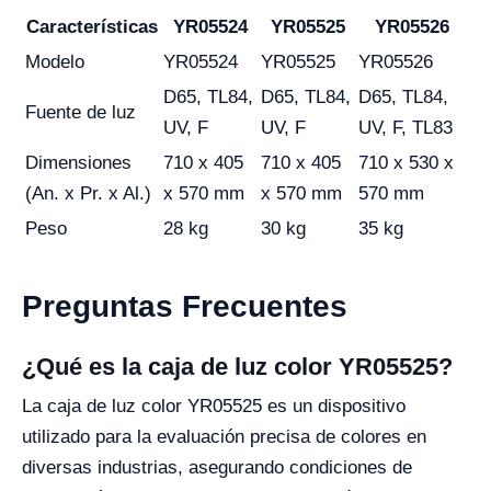
Características
YR05524
YR05525
YR05526
Modelo
YR05524
YR05525
YR05526
D65, TL84,
D65, TL84,
D65, TL84,
Fuente de luz
UV, F
UV, F
UV, F, TL83
Dimensiones
710 x 405
710 x 405
710 x 530 x
(An. x Pr. x Al.)
x 570 mm
x 570 mm
570 mm
Peso
28 kg
30 kg
35 kg
Preguntas Frecuentes
¿Qué es la caja de luz color YR05525?
La caja de luz color YR05525 es un dispositivo
utilizado para la evaluación precisa de colores en
diversas industrias, asegurando condiciones de