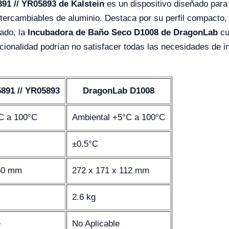
91 // YR05893 de Kalstein
es un dispositivo diseñado para
tercambiables de aluminio. Destaca por su perfil compacto, 
lado, la
Incubadora de Baño Seco D1008 de DragonLab
cu
uncionalidad podrían no satisfacer todas las necesidades de 
891 // YR05893
DragonLab D1008
C a 100°C
Ambiental +5°C a 100°C
±0.5°C
150 mm
272 x 171 x 112 mm
2.6 kg
e
No Aplicable