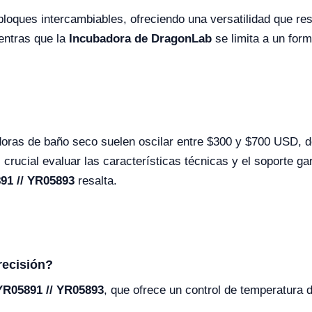
loques intercambiables, ofreciendo una versatilidad que res
entras que la
Incubadora de DragonLab
se limita a un form
doras de baño seco suelen oscilar entre $300 y $700 USD, d
rucial evaluar las características técnicas y el soporte ga
91 // YR05893
resalta.
recisión?
YR05891 // YR05893
, que ofrece un control de temperatura 