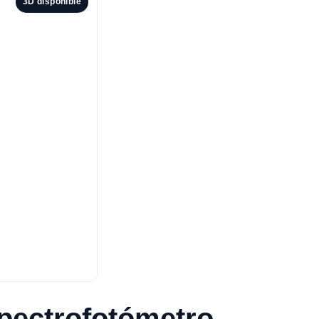
3D disponible
pectrofotómetro