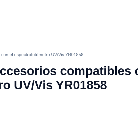
 con el espectrofotómetro UV/Vis YR01858
ccesorios compatibles 
ro UV/Vis YR01858