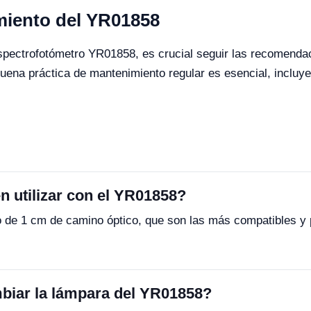
miento del YR01858
spectrofotómetro YR01858, es crucial seguir las recomendac
na práctica de mantenimiento regular es esencial, incluyen
n utilizar con el YR01858?
o de 1 cm de camino óptico, que son las más compatibles y 
biar la lámpara del YR01858?