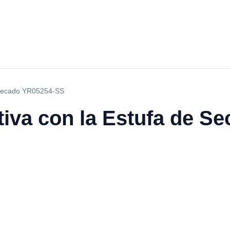
e Secado YR05254-SS
tiva con la Estufa de S