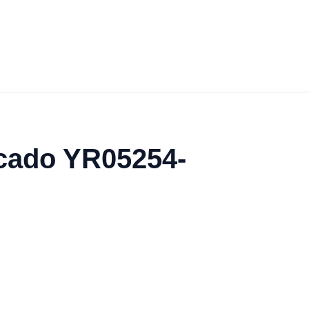
ecado YR05254-