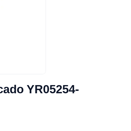
ecado YR05254-