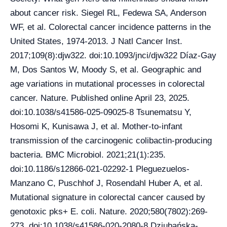
about cancer risk. Siegel RL, Fedewa SA, Anderson
WF, et al. Colorectal cancer incidence patterns in the
United States, 1974-2013. J Natl Cancer Inst.
2017;109(8):djw322. doi:10.1093/jnci/djw322 Díaz-Gay
M, Dos Santos W, Moody S, et al. Geographic and
age variations in mutational processes in colorectal
cancer. Nature. Published online April 23, 2025.
doi:10.1038/s41586-025-09025-8 Tsunematsu Y,
Hosomi K, Kunisawa J, et al. Mother-to-infant
transmission of the carcinogenic colibactin-producing
bacteria. BMC Microbiol. 2021;21(1):235.
doi:10.1186/s12866-021-02292-1 Pleguezuelos-
Manzano C, Puschhof J, Rosendahl Huber A, et al.
Mutational signature in colorectal cancer caused by
genotoxic pks+ E. coli. Nature. 2020;580(7802):269-
273. doi:10.1038/s41586-020-2080-8 Dziubańska-