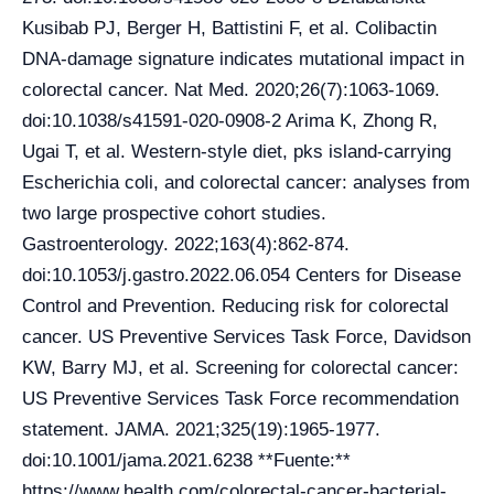
Kusibab PJ, Berger H, Battistini F, et al. Colibactin
DNA-damage signature indicates mutational impact in
colorectal cancer. Nat Med. 2020;26(7):1063-1069.
doi:10.1038/s41591-020-0908-2 Arima K, Zhong R,
Ugai T, et al. Western-style diet, pks island-carrying
Escherichia coli, and colorectal cancer: analyses from
two large prospective cohort studies.
Gastroenterology. 2022;163(4):862-874.
doi:10.1053/j.gastro.2022.06.054 Centers for Disease
Control and Prevention. Reducing risk for colorectal
cancer. US Preventive Services Task Force, Davidson
KW, Barry MJ, et al. Screening for colorectal cancer:
US Preventive Services Task Force recommendation
statement. JAMA. 2021;325(19):1965-1977.
doi:10.1001/jama.2021.6238 **Fuente:**
https://www.health.com/colorectal-cancer-bacterial-