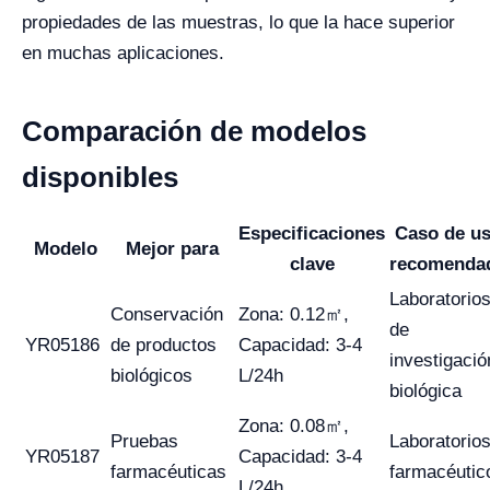
propiedades de las muestras, lo que la hace superior
en muchas aplicaciones.
Comparación de modelos
disponibles
Especificaciones
Caso de u
Modelo
Mejor para
clave
recomenda
Laboratorio
Conservación
Zona: 0.12㎡,
de
YR05186
de productos
Capacidad: 3-4
investigació
biológicos
L/24h
biológica
Zona: 0.08㎡,
Pruebas
Laboratorio
YR05187
Capacidad: 3-4
farmacéuticas
farmacéutic
L/24h