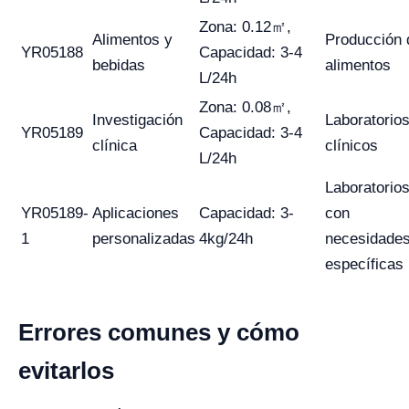
Zona: 0.12㎡,
Alimentos y
Producción 
YR05188
Capacidad: 3-4
bebidas
alimentos
L/24h
Zona: 0.08㎡,
Investigación
Laboratorio
YR05189
Capacidad: 3-4
clínica
clínicos
L/24h
Laboratorio
YR05189-
Aplicaciones
Capacidad: 3-
con
1
personalizadas
4kg/24h
necesidade
específicas
Errores comunes y cómo
evitarlos