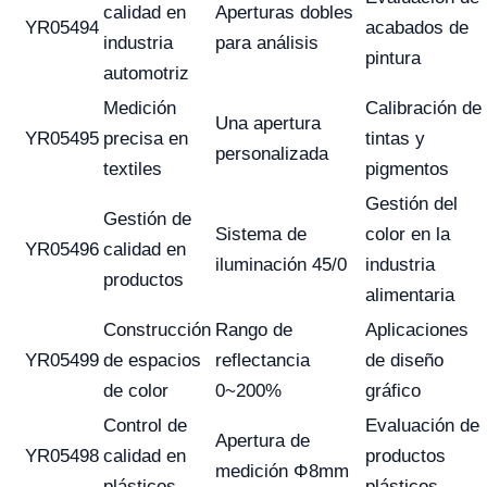
calidad en
Aperturas dobles
YR05494
acabados de
industria
para análisis
pintura
automotriz
Medición
Calibración de
Una apertura
YR05495
precisa en
tintas y
personalizada
textiles
pigmentos
Gestión del
Gestión de
Sistema de
color en la
YR05496
calidad en
iluminación 45/0
industria
productos
alimentaria
Construcción
Rango de
Aplicaciones
YR05499
de espacios
reflectancia
de diseño
de color
0~200%
gráfico
Control de
Evaluación de
Apertura de
YR05498
calidad en
productos
medición Φ8mm
plásticos
plásticos