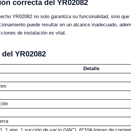
ción correcta del YR02082
techo YR02082 no solo garantiza su funcionalidad, sino que 
cionamiento puede resultar en un alcance inadecuado, adem
cciones de instalación es vital.
s del YR02082
Detalle
mm
ción
erra
, 1 aire, 1 succión de vacío (VAC), 6*10A tomas de corriente