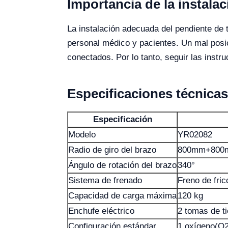
Importancia de la instala
La instalación adecuada del pendiente de 
personal médico y pacientes. Un mal posi
conectados. Por lo tanto, seguir las instru
Especificaciones técnica
Especificación
Modelo
YR02082
Radio de giro del brazo
800mm+800
Ángulo de rotación del brazo
340°
Sistema de frenado
Freno de fric
Capacidad de carga máxima
120 kg
Enchufe eléctrico
2 tomas de ti
Configuración estándar
1 oxígeno(O2)