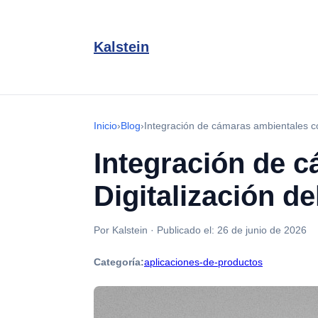
Kalstein
Inicio
›
Blog
›
Integración de cámaras ambientales con
Integración de 
Digitalización de
Por Kalstein
·
Publicado el:
26 de junio de 2026
Categoría:
aplicaciones-de-productos