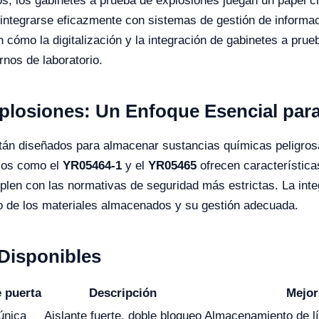
os, los gabinetes a prueba de explosiones juegan un papel cr
 integrarse eficazmente con sistemas de gestión de informac
 en cómo la digitalización y la integración de gabinetes a pr
rnos de laboratorio.
plosiones: Un Enfoque Esencial para
stán diseñados para almacenar sustancias químicas peligro
elos como el
YR05464-1
y el
YR05465
ofrecen característic
plen con las normativas de seguridad más estrictas. La int
so de los materiales almacenados y su gestión adecuada.
Disponibles
e puerta
Descripción
Mejor
única
Aislante fuerte, doble bloqueo
Almacenamiento de lí