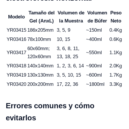
Tamaño del
Volumen de
Volumen
Peso
Modelo
Gel (AnxL)
la Muestra
de Búfer
Neto
YR03415
186x205mm
3, 5, 9
~150ml
0.4Kg
YR03416
78x100mm
10, 15
~400ml
0.6Kg
60x60mm;
3, 6, 8, 11,
YR03417
~550ml
1.1Kg
120x60mm
13, 18, 25
YR03418
140x140mm
1, 2, 3, 6, 14
~900ml
2.0Kg
YR03419
130x130mm
3, 5, 10, 15
~600ml
1.7Kg
YR03420
200x200mm
17, 22, 36
~1800ml
3.3Kg
Errores comunes y cómo
evitarlos