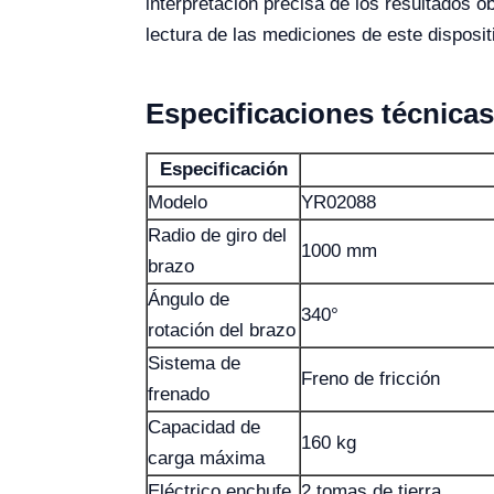
interpretación precisa de los resultados o
lectura de las mediciones de este disposi
Especificaciones técnica
Especificación
Modelo
YR02088
Radio de giro del
1000 mm
brazo
Ángulo de
340°
rotación del brazo
Sistema de
Freno de fricción
frenado
Capacidad de
160 kg
carga máxima
Eléctrico enchufe
2 tomas de tierra