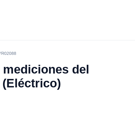
) YR02088
e mediciones del
(Eléctrico)