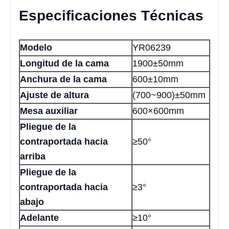
Especificaciones Técnicas
Modelo
YR06239
Longitud de la cama
1900±50mm
Anchura de la cama
600±10mm
Ajuste de altura
(700~900)±50mm
Mesa auxiliar
600×600mm
Pliegue de la
contraportada hacia
≥50°
arriba
Pliegue de la
contraportada hacia
≥3°
abajo
Adelante
≥10°