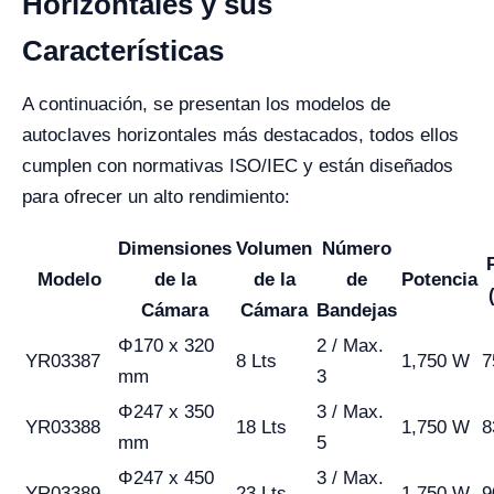
Horizontales y sus
Características
A continuación, se presentan los modelos de
autoclaves horizontales más destacados, todos ellos
cumplen con normativas ISO/IEC y están diseñados
para ofrecer un alto rendimiento:
Dimensiones
Volumen
Número
Modelo
de la
de la
de
Potencia
Cámara
Cámara
Bandejas
Φ170 x 320
2 / Max.
YR03387
8 Lts
1,750 W
7
mm
3
Φ247 x 350
3 / Max.
YR03388
18 Lts
1,750 W
8
mm
5
Φ247 x 450
3 / Max.
YR03389
23 Lts
1,750 W
9