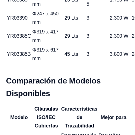
mm
5
Φ247 x 450
YR03390
29 Lts
3
2,300 W
1
mm
Φ319 x 417
YR03385C
29 Lts
3
2,300 W
2
mm
Φ319 x 617
YR03385B
45 Lts
3
3,800 W
2
mm
Comparación de Modelos
Disponibles
Cláusulas
Características
Modelo
ISO/IEC
de
Mejor para
Cubiertas
Trazabilidad