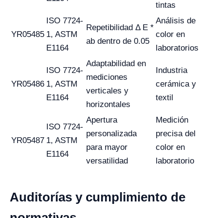
tintas
ISO 7724-
Análisis de
Repetibilidad Δ E *
YR05485
1, ASTM
color en
ab dentro de 0.05
E1164
laboratorios
Adaptabilidad en
ISO 7724-
Industria
mediciones
YR05486
1, ASTM
cerámica y
verticales y
E1164
textil
horizontales
Apertura
Medición
ISO 7724-
personalizada
precisa del
YR05487
1, ASTM
para mayor
color en
E1164
versatilidad
laboratorio
Auditorías y cumplimiento de
normativas