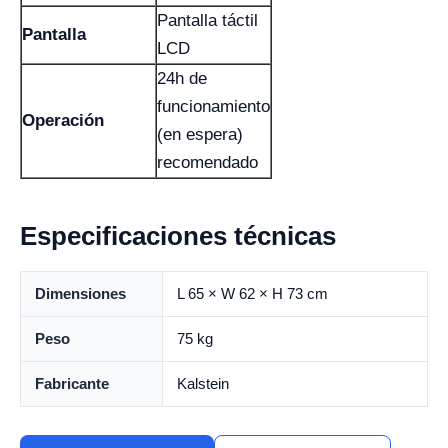
Pantalla táctil
Pantalla
LCD
24h de
funcionamiento
Operación
(en espera)
recomendado
Especificaciones técnicas
Dimensiones
L 65 × W 62 × H 73 cm
Peso
75 kg
Fabricante
Kalstein