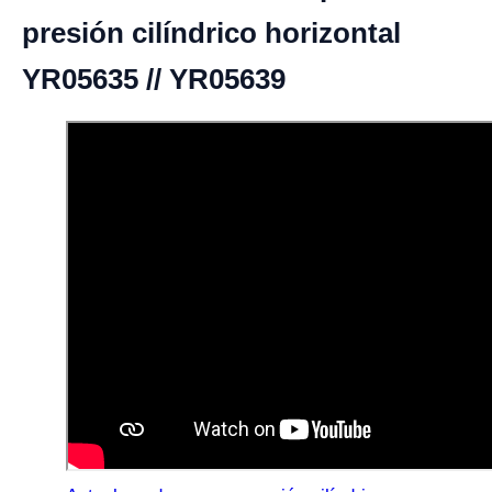
presión cilíndrico horizontal
YR05635 // YR05639