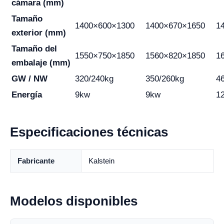
cámara (mm)
Tamaño
1400×600×1300
1400×670×1650
1
exterior (mm)
Tamaño del
1550×750×1850
1560×820×1850
1
embalaje (mm)
GW / NW
320/240kg
350/260kg
4
Energía
9kw
9kw
1
Especificaciones técnicas
Fabricante
Kalstein
Modelos disponibles