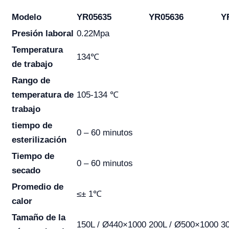
Modelo
YR05635
YR05636
Y
Presión laboral
0.22Mpa
Temperatura
134℃
de trabajo
Rango de
temperatura de
105-134 ℃
trabajo
tiempo de
0 – 60 minutos
esterilización
Tiempo de
0 – 60 minutos
secado
Promedio de
≤± 1℃
calor
Tamaño de la
150L / Ø440×1000
200L / Ø500×1000
3