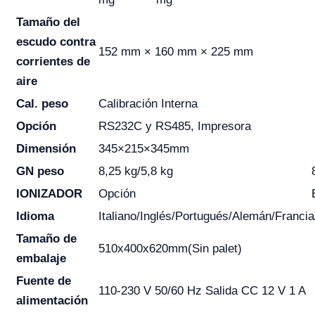
Tamaño del
escudo contra
152 mm × 160 mm × 225 mm
corrientes de
aire
Cal. peso
Calibración Interna
Opción
RS232C y RS485, Impresora
Dimensión
345×215×345mm
GN peso
8,25 kg/5,8 kg
IONIZADOR
Opción
Idioma
Italiano/Inglés/Portugués/Alemán/Franci
Tamaño de
510x400x620mm(Sin palet)
embalaje
Fuente de
110-230 V 50/60 Hz Salida CC 12 V 1 A
alimentación