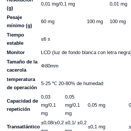
0,01 mg/0,1 mg
0,01 mg
(g)
Pesaje
60 mg
100 mg
100 mg
mínimo (g)
Tiempo
≤6 s
estable
Monitor
LCD (luz de fondo blanca con letra negra
Tamaño de la
Φ80mm
cacerola
temperatura
5-25 ℃ 20-80% de humedad
de operación
0,03
0,05
Capacidad
de
mg/0,1
mg/0,1
0,05 mg
repetición
mg
mg
±0,08/±0,2
±0,1/ ±0,2
Transatlántico
±0,1 mg
mg
mg