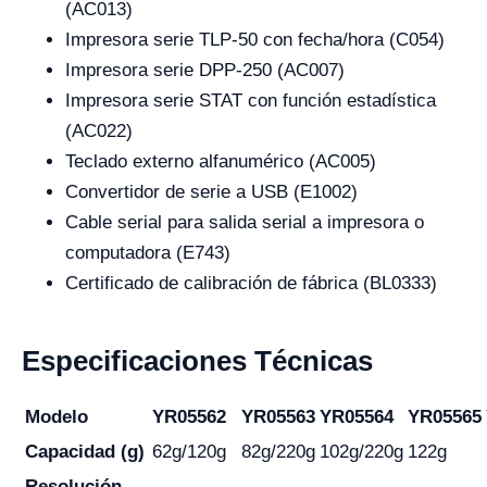
(AC013)
Impresora serie TLP-50 con fecha/hora (C054)
Impresora serie DPP-250 (AC007)
Impresora serie STAT con función estadística
(AC022)
Teclado externo alfanumérico (AC005)
Convertidor de serie a USB (E1002)
Cable serial para salida serial a impresora o
computadora (E743)
Certificado de calibración de fábrica (BL0333)
Especificaciones Técnicas
Modelo
YR05562
YR05563
YR05564
YR05565
Capacidad (g)
62g/120g
82g/220g
102g/220g
122g
Resolución