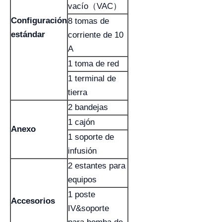
vacío（VAC）
Configuración
8 tomas de
estándar
corriente de 10
A
1 toma de red
1 terminal de
tierra
2 bandejas
1 cajón
Anexo
1 soporte de
infusión
2 estantes para
equipos
1 poste
Accesorios
IV&soporte