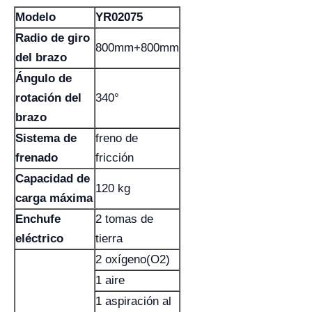
Modelo
YR02075
Radio de giro
800mm+800mm
del brazo
Ángulo de
rotación del
340°
brazo
Sistema de
freno de
frenado
fricción
Capacidad de
120 kg
carga máxima
Enchufe
2 tomas de
eléctrico
tierra
2 oxígeno(O2)
1 aire
1 aspiración al