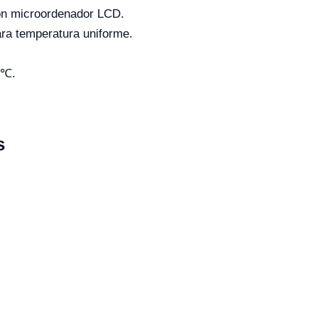
con microordenador LCD.
para temperatura uniforme.
 ℃.
s