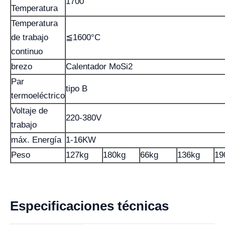
1700
Temperatura
Temperatura
de trabajo
≦1600°C
continuo
brezo
Calentador MoSi2
Par
tipo B
termoeléctrico
Voltaje de
220-380V
trabajo
máx. Energía
1-16KW
Peso
127kg
180kg
66kg
136kg
19
Especificaciones técnicas