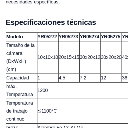
necesidades específicas.
Especificaciones técnicas
Modelo
YR05272
YR05273
YR05274
YR05275
YR
Tamaño de la
cámara
10x10x10
20x15x15
30x20x12
30x20x20
40
(DxWxH)
(cm)
Capacidad
1
4,5
7,2
12
36
máx.
1200
Temperatura
Temperatura
de trabajo
≦1100°C
continuo
brezo
Alambre Fe-Cr-Al-Mo