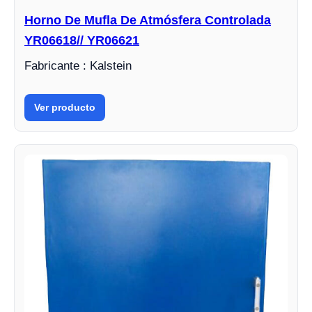
Horno De Mufla De Atmósfera Controlada
YR06618// YR06621
Fabricante : Kalstein
Ver producto