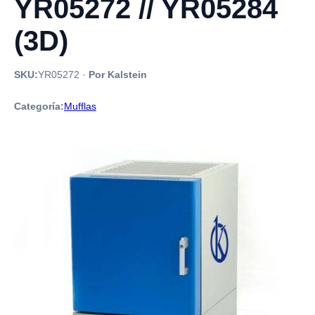
YR05272 // YR05284
(3D)
SKU:
YR05272
·
Por Kalstein
Categoría:
Mufflas