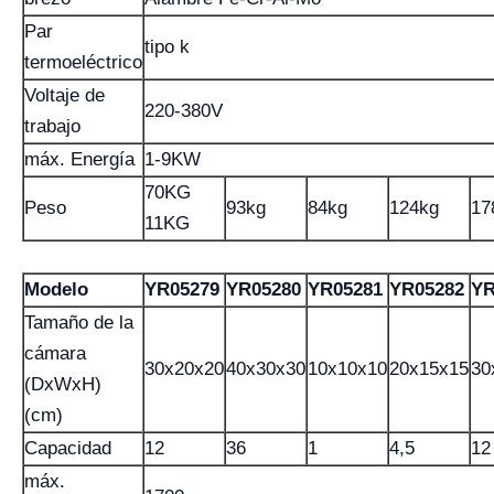
Par
tipo k
termoeléctrico
Voltaje de
220-380V
trabajo
máx. Energía
1-9KW
70KG
Peso
93kg
84kg
124kg
17
11KG
Modelo
YR05279
YR05280
YR05281
YR05282
YR
Tamaño de la
cámara
30x20x20
40x30x30
10x10x10
20x15x15
30
(DxWxH)
(cm)
Capacidad
12
36
1
4,5
12
máx.