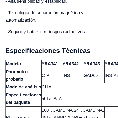
- Alta sensibilidad y estabilidad.
- Tecnología de separación magnética y
automatización.
- Seguro y fiable, sin riesgos radiactivos.
Especificaciones Técnicas
Modelo
YRA341
YRA342
YRA343
YRA3
Parámetro
C-P
INS
GAD65
INS-A
probado
Modo de análisis
CLIA
Especificaciones
50T/CAJA,
del paquete
100T/CAMBINA,24T/CAMBINA,
Plataforma
48T/CAMBINA AP(Fosfatasa