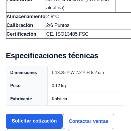
alcalina)
Almacenamiento
2-8°C
Calibración
2/6 Puntos
Certificación
CE, ISO13485,FSC
Especificaciones técnicas
Dimensiones
L 13.25 × W 7.2 × H 8.2 cm
Peso
0.12 kg
Fabricante
Kalstein
Solicitar cotización
Contactar ventas