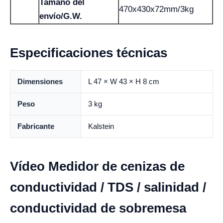
Tamaño del
470x430x72mm/3kg
envío/G.W.
Especificaciones técnicas
Dimensiones
L 47 × W 43 × H 8 cm
Peso
3 kg
Fabricante
Kalstein
Vídeo Medidor de cenizas de
conductividad / TDS / salinidad /
conductividad de sobremesa