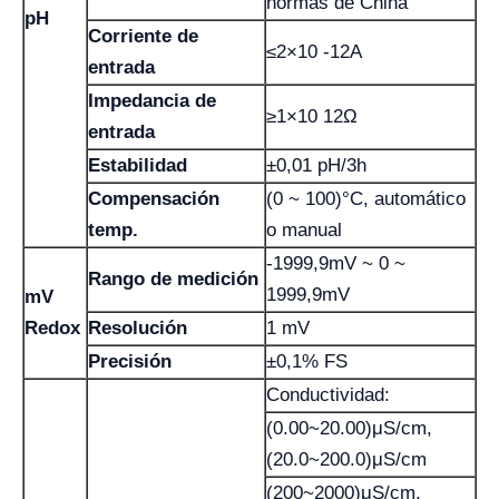
normas de China
pH
Corriente de
≤2×10 -12A
entrada
Impedancia de
≥1×10 12Ω
entrada
Estabilidad
±0,01 pH/3h
Compensación
(0 ~ 100)°C, automático
temp.
o manual
-1999,9mV ~ 0 ~
Rango de medición
1999,9mV
mV
Redox
Resolución
1 mV
Precisión
±0,1% FS
Conductividad:
(0.00~20.00)μS/cm,
(20.0~200.0)μS/cm
(200~2000)μS/cm,