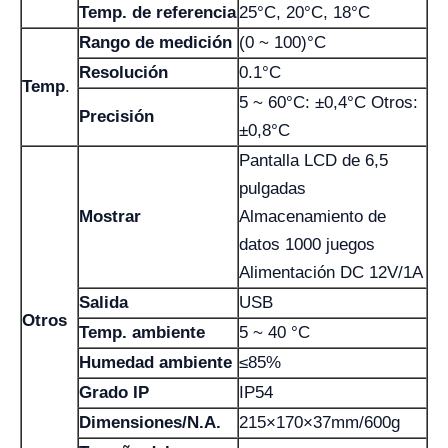
Temp. de referencia
25°C, 20°C, 18°C
Rango de medición
(0 ~ 100)°C
Resolución
0.1°C
Temp
.
5 ~ 60°C: ±0,4°C Otros:
Precisión
±0,8°C
Pantalla LCD de 6,5
pulgadas
Mostrar
Almacenamiento de
datos 1000 juegos
Alimentación DC 12V/1A
Salida
USB
Otros
Temp. ambiente
5 ~ 40 °C
Humedad ambiente
≤85%
Grado IP
IP54
Dimensiones/N.A.
215×170×37mm/600g