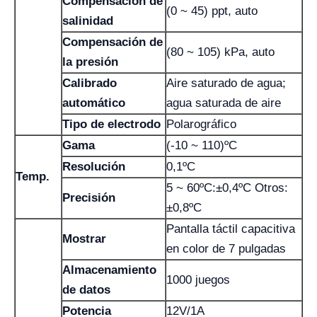
Compensación de
(0 ~ 45) ppt, auto
salinidad
Compensación de
(80 ~ 105) kPa, auto
la presión
Calibrado
Aire saturado de agua;
automático
agua saturada de aire
Tipo de electrodo
Polarográfico
Gama
(-10 ~ 110)ºC
Resolución
0,1ºC
Temp.
5 ~ 60ºC:±0,4ºC Otros:
Precisión
±0,8ºC
Pantalla táctil capacitiva
Mostrar
en color de 7 pulgadas
Almacenamiento
1000 juegos
de datos
Potencia
12V/1A