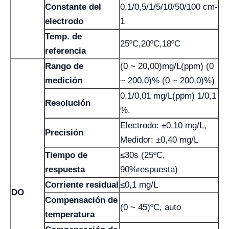
Constante del
0,1/0,5/1/5/10/50/100 cm-
electrodo
1
Temp. de
25ºC,20ºC,18ºC
referencia
Rango de
(0 ~ 20,00)mg/L(ppm) (0
medición
~ 200,0)% (0 ~ 200,0)%)
0,1/0,01 mg/L(ppm) 1/0,1
Resolución
%.
Electrodo: ±0,10 mg/L,
Precisión
Medidor: ±0,40 mg/L
Tiempo de
≤30s (25ºC,
respuesta
90%respuesta)
Corriente residual
≤0,1 mg/L
DO
Compensación de
(0 ~ 45)ºC, auto
temperatura