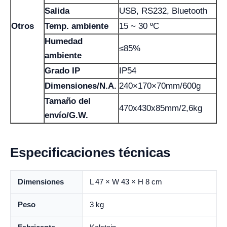
Salida
USB, RS232, Bluetooth
Otros
Temp. ambiente
15 ~ 30 ºC
Humedad
≤85%
ambiente
Grado IP
IP54
Dimensiones/N.A.
240×170×70mm/600g
Tamaño del
470x430x85mm/2,6kg
envío/G.W.
Especificaciones técnicas
Dimensiones
L 47 × W 43 × H 8 cm
Peso
3 kg