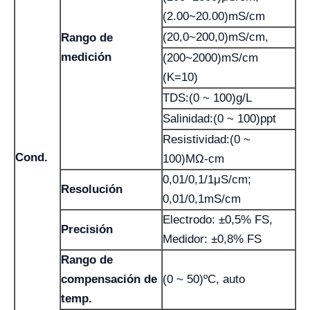
(2.00~20.00)mS/cm
(20,0~200,0)mS/cm,
Rango de
medición
(200~2000)mS/cm
(K=10)
TDS:(0 ~ 100)g/L
Salinidad:(0 ~ 100)ppt
Resistividad:(0 ~
Cond.
100)MΩ-cm
0,01/0,1/1μS/cm;
Resolución
0,01/0,1mS/cm
Electrodo: ±0,5% FS,
Precisión
Medidor: ±0,8% FS
Rango de
compensación de
(0 ~ 50)ºC, auto
temp.