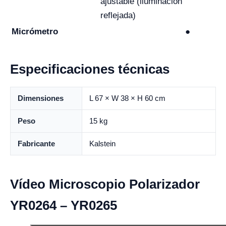
ajustable (iluminación
reflejada)
Micrómetro
●
Especificaciones técnicas
Dimensiones
L 67 × W 38 × H 60 cm
Peso
15 kg
Fabricante
Kalstein
Vídeo Microscopio Polarizador
YR0264 – YR0265