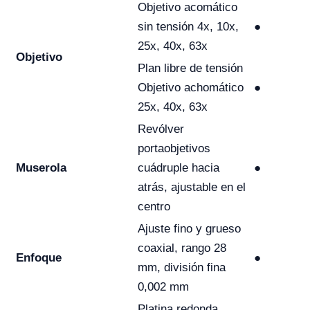
Objetivo acomático
sin tensión 4x, 10x,
●
25x, 40x, 63x
Objetivo
Plan libre de tensión
Objetivo achomático
●
25x, 40x, 63x
Revólver
portaobjetivos
Muserola
cuádruple hacia
●
atrás, ajustable en el
centro
Ajuste fino y grueso
coaxial, rango 28
Enfoque
●
mm, división fina
0,002 mm
Platina redonda