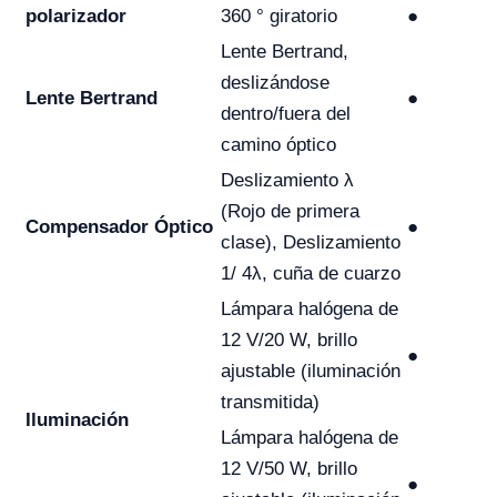
polarizador
360 ° giratorio
●
Lente Bertrand,
deslizándose
Lente Bertrand
●
dentro/fuera del
camino óptico
Deslizamiento λ
(Rojo de primera
Compensador Óptico
●
clase), Deslizamiento
1/ 4λ, cuña de cuarzo
Lámpara halógena de
12 V/20 W, brillo
●
ajustable (iluminación
transmitida)
Iluminación
Lámpara halógena de
12 V/50 W, brillo
●