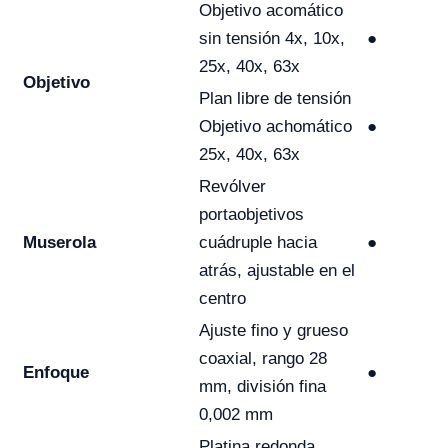
Objetivo acomático
sin tensión 4x, 10x,
●
25x, 40x, 63x
Objetivo
Plan libre de tensión
Objetivo achomático
●
25x, 40x, 63x
Revólver
portaobjetivos
Muserola
cuádruple hacia
●
atrás, ajustable en el
centro
Ajuste fino y grueso
coaxial, rango 28
Enfoque
●
mm, división fina
0,002 mm
Platina redonda