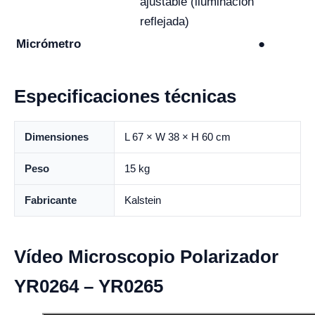
ajustable (iluminación
reflejada)
Micrómetro
●
Especificaciones técnicas
Dimensiones
L 67 × W 38 × H 60 cm
Peso
15 kg
Fabricante
Kalstein
Vídeo Microscopio Polarizador
YR0264 – YR0265