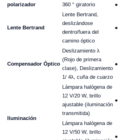
polarizador
360 ° giratorio
●
Lente Bertrand,
deslizándose
Lente Bertrand
●
dentro/fuera del
camino óptico
Deslizamiento λ
(Rojo de primera
Compensador Óptico
●
clase), Deslizamiento
1/ 4λ, cuña de cuarzo
Lámpara halógena de
12 V/20 W, brillo
●
ajustable (iluminación
transmitida)
Iluminación
Lámpara halógena de
12 V/50 W, brillo
●