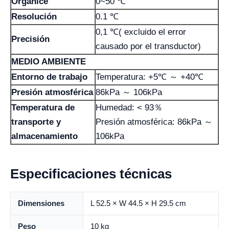
Organice
0~50 ℃
Resolución
0.1 ℃
0,1 ℃( excluido el error
Precisión
causado por el transductor)
MEDIO AMBIENTE
Entorno de trabajo
Temperatura: +5℃ ～ +40℃
Presión atmosférica
86kPa ～ 106kPa
Temperatura de
Humedad: < 93％
transporte y
Presión atmosférica: 86kPa ～
almacenamiento
106kPa
Especificaciones técnicas
Dimensiones
L 52.5 × W 44.5 × H 29.5 cm
Peso
10 kg