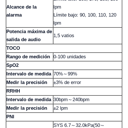
Alcance de la
lpm
alarma
Límite bajo: 90, 100, 110, 120
lpm
Potencia máxima de
1,5 vatios
salida de audio
TOCO
Rango de medición
0-100 unidades
SpO2
Intervalo de medida
70%～99%
Medir la precisión
±3% de error
RRHH
Intervalo de medida
30bpm～240bpm
Medir la precisión
±2 lpm
PNI
SYS 6.7～32.0kPa(50～