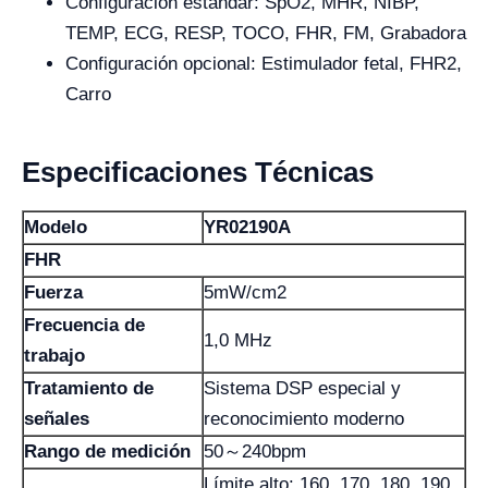
Configuración estándar: SpO2, MHR, NIBP,
TEMP, ECG, RESP, TOCO, FHR, FM, Grabadora
Configuración opcional: Estimulador fetal, FHR2,
Carro
Especificaciones Técnicas
Modelo
YR02190A
FHR
Fuerza
5mW/cm2
Frecuencia de
1,0 MHz
trabajo
Tratamiento de
Sistema DSP especial y
señales
reconocimiento moderno
Rango de medición
50～240bpm
Límite alto: 160, 170, 180, 190