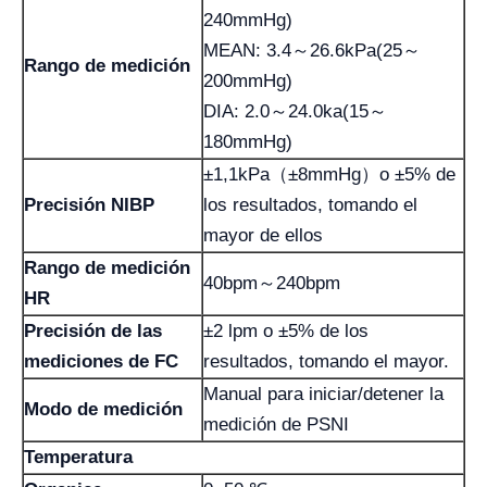
240mmHg)
MEAN: 3.4～26.6kPa(25～
Rango de medición
200mmHg)
DIA: 2.0～24.0ka(15～
180mmHg)
±1,1kPa（±8mmHg）o ±5% de
Precisión NIBP
los resultados, tomando el
mayor de ellos
Rango de medición
40bpm～240bpm
HR
Precisión de las
±2 lpm o ±5% de los
mediciones de FC
resultados, tomando el mayor.
Manual para iniciar/detener la
Modo de medición
medición de PSNI
Temperatura