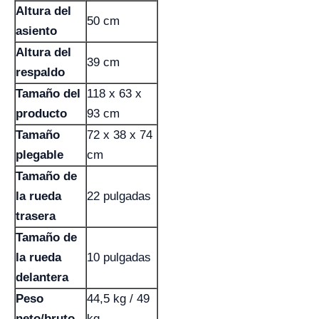
Altura del
50 cm
asiento
Altura del
39 cm
respaldo
Tamaño del
118 x 63 x
producto
93 cm
Tamaño
72 x 38 x 74
plegable
cm
Tamaño de
la rueda
22 pulgadas
trasera
Tamaño de
la rueda
10 pulgadas
delantera
Peso
44,5 kg / 49
neto/bruto
kg