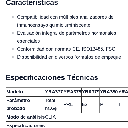
Características
Compatibilidad con múltiples analizadores de
inmunoensayo quimioluminiscente
Evaluación integral de parámetros hormonales
esenciales
Conformidad con normas CE, ISO13485, FSC
Disponibilidad en diversos formatos de empaque
Especificaciones Técnicas
Modelo
YRA377
YRA378
YRA379
YRA380
YRA
Parámetro
Total-
PRL
E2
P
T
probado
hCGβ
Modo de análisis
CLIA
Especificaciones