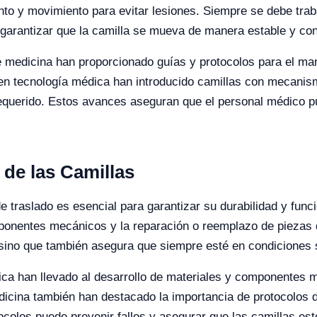
nto y movimiento para evitar lesiones. Siempre se debe trab
garantizar que la camilla se mueva de manera estable y con
e medicina han proporcionado guías y protocolos para el ma
en tecnología médica han introducido camillas con mecanismo
requerido. Estos avances aseguran que el personal médico 
de las Camillas
e traslado es esencial para garantizar su durabilidad y func
omponentes mecánicos y la reparación o reemplazo de pieza
la, sino que también asegura que siempre esté en condiciones
ica han llevado al desarrollo de materiales y componentes 
dicina también han destacado la importancia de protocolos 
colos puede prevenir fallos y asegurar que las camillas est