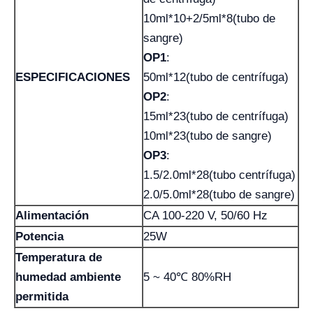
10ml*10+2/5ml*8(tubo de
sangre)
OP1
:
ESPECIFICACIONES
50ml*12(tubo de centrífuga)
OP2
:
15ml*23(tubo de centrífuga)
10ml*23(tubo de sangre)
OP3
:
1.5/2.0ml*28(tubo centrífuga)
2.0/5.0ml*28(tubo de sangre)
Alimentación
CA 100-220 V, 50/60 Hz
Potencia
25W
Temperatura de
humedad ambiente
5 ~ 40℃ 80%RH
permitida