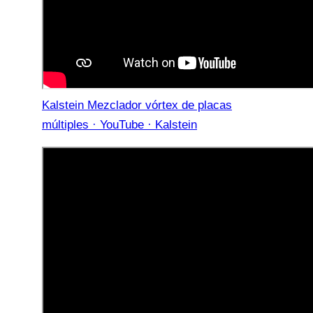
Kalstein Mezclador vórtex de placas
múltiples · YouTube · Kalstein