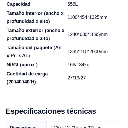
Capacidad
656L
Tamaño interior (ancho x
1100*454*1325mm
profundidad x alto)
Tamaño exterior (ancho x
1240*630*1895mm
profundidad x alto)
Tamaño del paquete (An.
1335*710*2000mm
x Pr. x Al.)
Nt/Gt (aprox.)
166/184kg
Cantidad de carga
27/13/27
(20’/40’/40’H)
Especificaciones técnicas
Dimensiones
L 130 × W 73.5 × H 211 cm