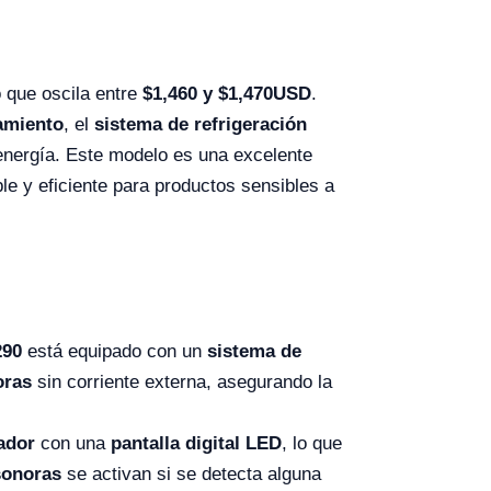
 que oscila entre
$
1,460
y $
1,470
USD
.
amiento
, el
sistema de refrigeración
energía. Este modelo es una excelente
ble y eficiente para productos sensibles a
290
está equipado con un
sistema de
oras
sin corriente externa, asegurando la
ador
con una
pantalla digital LED
, lo que
sonoras
se activan si se detecta alguna