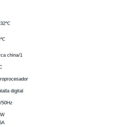
~32℃
8℃
ca china/1
C
roprocesador
talla digital
/50Hz
6W
6A