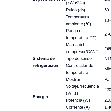
(kWh/24h)
Ruido (db)
50
Temperatura
10
ambiente (℃)
Rango de
2~
temperatura (℃)
Marca del
mar
compresor/CANT.
Sistema de
Tipo de sensor
NT
refrigeración
Controlador de
Mic
temperatura
Mostrar
Pan
Voltaje/frecuencia
220
(V/Hz)
Energía
Potencia (W)
21
Corriente (A)
1.4